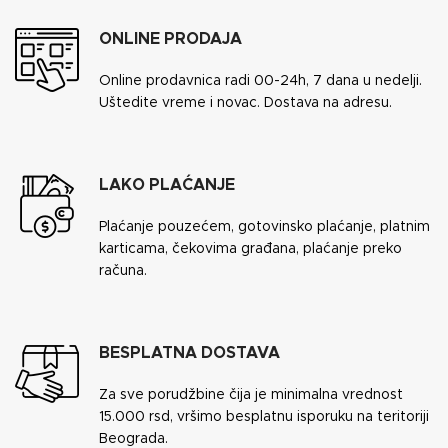
ONLINE PRODAJA
Online prodavnica radi 00-24h, 7 dana u nedelji.
Uštedite vreme i novac. Dostava na adresu.
LAKO PLAĆANJE
Plaćanje pouzećem, gotovinsko plaćanje, platnim
karticama, čekovima građana, plaćanje preko
računa.
BESPLATNA DOSTAVA
Za sve porudžbine čija je minimalna vrednost
15.000 rsd, vršimo besplatnu isporuku na teritoriji
Beograda.