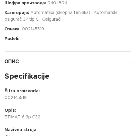
Шифра производа:
0404504
Категорије:
Automatika (sklopna tehnika)
,
Automatski
osigurač 3P tip C
,
Osigurači
Ознака:
002145519
Podeli:
ОПИС
Specifikacije
Šifra proizvoda:
002145519
Opis:
ETIMAT 6 3p C32
Nazivna struja: