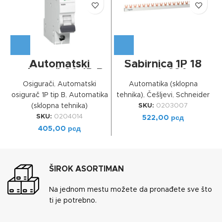
Automatski
Sabirnica 1P 18
osigurač 6A 1P B
mod. 63A
Osigurači
,
Automatski
Automatika (sklopna
osigurač 1P tip B
,
Automatika
tehnika)
,
Češljevi
,
Schneider
o
SKU:
0203007
(sklopna tehnika)
SKU:
0204014
522,00
рсд
405,00
рсд
ŠIROK ASORTIMAN
Na jednom mestu možete da pronađete sve što
ti je potrebno.