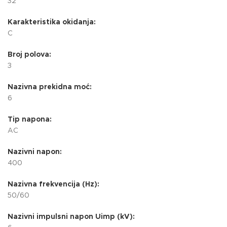
32
Karakteristika okidanja:
C
Broj polova:
3
Nazivna prekidna moć:
6
Tip napona:
AC
Nazivni napon:
400
Nazivna frekvencija (Hz):
50/60
Nazivni impulsni napon Uimp (kV):