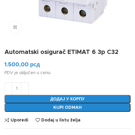
Klikni da uvećaš
Automatski osigurač ETIMAT 6 3p C32
1.500,00
рсд
PDV je uključen u cenu.
ДОДАЈ У КОРПУ
KUPI ODMAH
Uporedi
Dodaj u listu želja