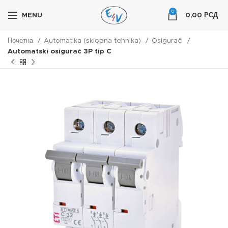
0
MENU
0,00
РСД
Почетна
Automatika (sklopna tehnika)
Osigurači
Automatski osigurač 3P tip C