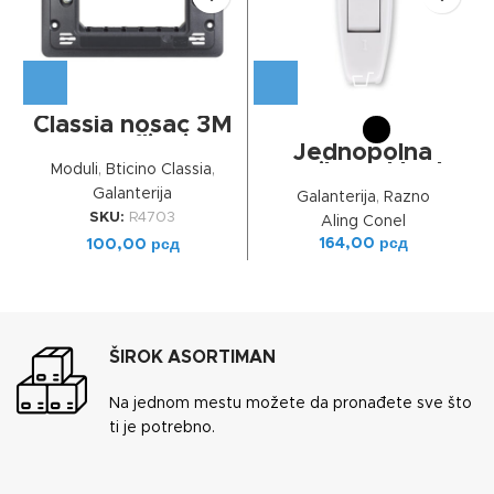
Classia nosac 3M
za srafljenje
Jednopolna
pregibna sklopka
Moduli
,
Bticino Classia
,
(međugajtanski
Galanterija
Galanterija
,
Razno
prekidač) 6A
SKU:
R4703
Aling Conel
250V
164,00
рсд
100,00
рсд
ŠIROK ASORTIMAN
Na jednom mestu možete da pronađete sve što
ti je potrebno.