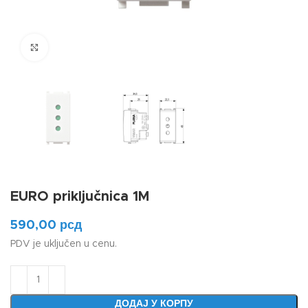
Klikni da uvećaš
EURO priključnica 1M
590,00
рсд
PDV je uključen u cenu.
ДОДАЈ У КОРПУ