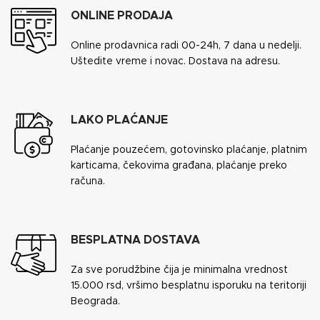
ONLINE PRODAJA
Online prodavnica radi 00-24h, 7 dana u nedelji.
Uštedite vreme i novac. Dostava na adresu.
LAKO PLAĆANJE
Plaćanje pouzećem, gotovinsko plaćanje, platnim
karticama, čekovima građana, plaćanje preko
računa.
BESPLATNA DOSTAVA
Za sve porudžbine čija je minimalna vrednost
15.000 rsd, vršimo besplatnu isporuku na teritoriji
Beograda.