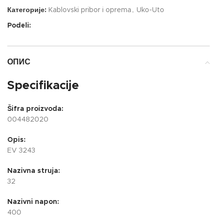
Категорије:
Kablovski pribor i oprema
,
Uko-Uto
Podeli:
ОПИС
Specifikacije
Šifra proizvoda:
004482020
Opis:
EV 3243
Nazivna struja:
32
Nazivni napon:
400