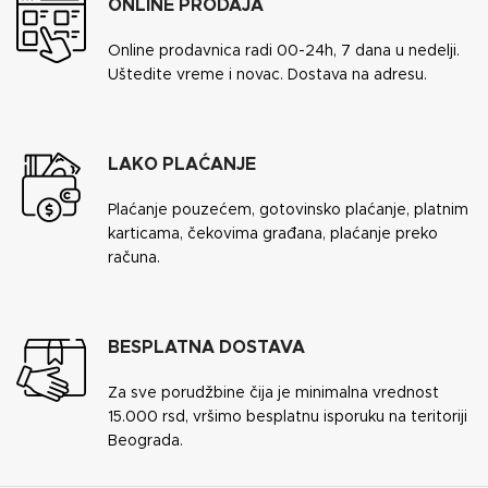
ONLINE PRODAJA
Online prodavnica radi 00-24h, 7 dana u nedelji.
Uštedite vreme i novac. Dostava na adresu.
LAKO PLAĆANJE
Plaćanje pouzećem, gotovinsko plaćanje, platnim
karticama, čekovima građana, plaćanje preko
računa.
BESPLATNA DOSTAVA
Za sve porudžbine čija je minimalna vrednost
15.000 rsd, vršimo besplatnu isporuku na teritoriji
Beograda.