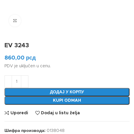
Klikni da uvećaš
EV 3243
860,00
рсд
PDV je uključen u cenu.
ДОДАЈ У КОРПУ
KUPI ODMAH
Uporedi
Dodaj u listu želja
Шифра производа:
0138048