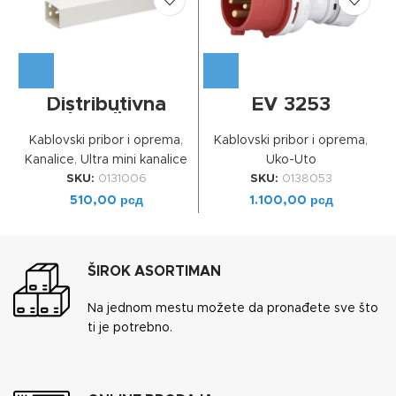
Distributivna
EV 3253
kanalica
40x40x2000mm
Kablovski pribor i oprema
,
Kablovski pribor i oprema
,
Kanalice
,
Ultra mini kanalice
Uko-Uto
SKU:
0131006
SKU:
0138053
510,00
рсд
1.100,00
рсд
ŠIROK ASORTIMAN
Na jednom mestu možete da pronađete sve što
ti je potrebno.