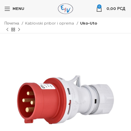
0
MENU
0,00
РСД
Почетна
Kablovski pribor i oprema
Uko-Uto