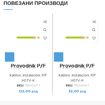
ПОВЕЗАНИ ПРОИЗВОДИ
Provodnik P/F
Provodnik P/F
H07V-K 6mm²
H07V-K 1.5mm²
Žuto-zelena
Žuto-zelena
Kablovi
,
Instalacioni
,
P/F
Kablovi
,
Instalacioni
,
P/F
H07V-K
H07V-K
SKU:
1150007-1
SKU:
1150004-1
122,00
рсд
32,00
рсд