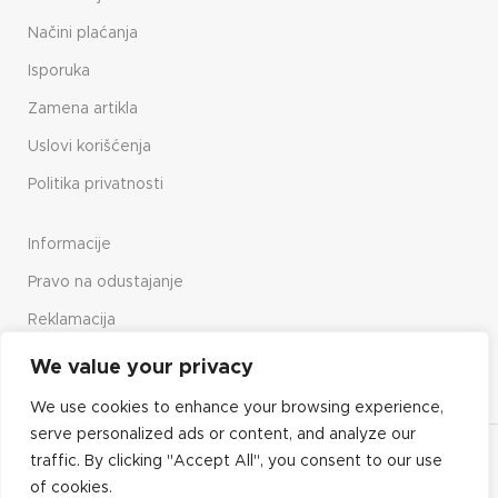
Načini plaćanja
Isporuka
Zamena artikla
Uslovi korišćenja
Politika privatnosti
Informacije
Pravo na odustajanje
Reklamacija
Način upotrebe sajta
We value your privacy
We use cookies to enhance your browsing experience,
serve personalized ads or content, and analyze our
Copyright© 2023 Elektro Vrbnik
traffic. By clicking "Accept All", you consent to our use
of cookies.
Future Media Solutions