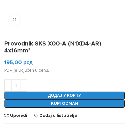
Klikni da uvećaš
Provodnik SKS X00-A (N1XD4-AR)
4x16mm²
195,00
рсд
PDV je uključen u cenu.
ДОДАЈ У КОРПУ
KUPI ODMAH
Uporedi
Dodaj u listu želja