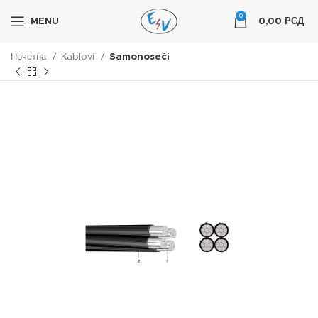
0
MENU
0,00
РСД
Почетна
Kablovi
Samonoseći