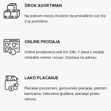
ŠIROK ASORTIMAN
Na jednom mestu možete da pronađete sve što
ti je potrebno.
ONLINE PRODAJA
Online prodavnica radi 00-24h, 7 dana u nedelji.
Uštedite vreme i novac. Dostava na adresu.
LAKO PLAĆANJE
Plaćanje pouzećem, gotovinsko plaćanje, platnim
karticama, čekovima građana, plaćanje preko
računa.