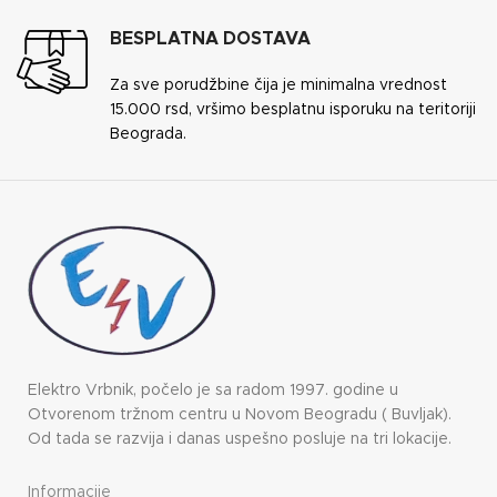
BESPLATNA DOSTAVA
Za sve porudžbine čija je minimalna vrednost
15.000 rsd, vršimo besplatnu isporuku na teritoriji
Beograda.
Elektro Vrbnik, počelo je sa radom 1997. godine u
Otvorenom tržnom centru u Novom Beogradu ( Buvljak).
Od tada se razvija i danas uspešno posluje na tri lokacije.
Informacije