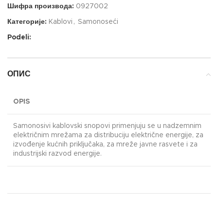
Шифра производа:
0927002
Категорије:
Kablovi
,
Samonoseći
Podeli:
ОПИС
OPIS
Samonosivi kablovski snopovi primenjuju se u nadzemnim
električnim mrežama za distribuciju električne energije, za
izvođenje kućnih priključaka, za mreže javne rasvete i za
industrijski razvod energije.