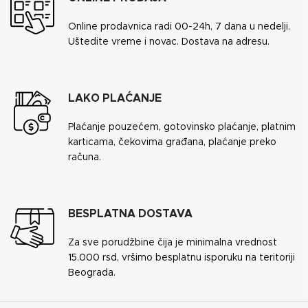
Online prodavnica radi 00-24h, 7 dana u nedelji.
Uštedite vreme i novac. Dostava na adresu.
LAKO PLAĆANJE
Plaćanje pouzećem, gotovinsko plaćanje, platnim
karticama, čekovima građana, plaćanje preko
računa.
BESPLATNA DOSTAVA
Za sve porudžbine čija je minimalna vrednost
15.000 rsd, vršimo besplatnu isporuku na teritoriji
Beograda.