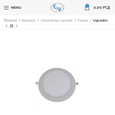
0
MENU
0,00
РСД
Почетна
Rasveta
Unutrašnja rasveta
Paneli
Ugradni