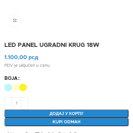
Klikni da uvećaš
LED PANEL UGRADNI KRUG 18W
1.100,00
рсд
PDV je uključen u cenu.
BOJA
ДОДАЈ У КОРПУ
KUPI ODMAH