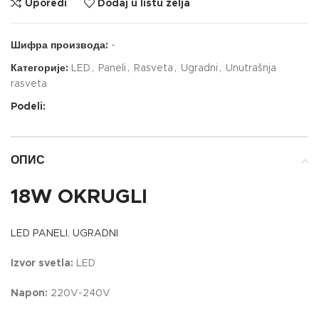
Uporedi
Dodaj u listu želja
Шифра производа:
-
Категорије:
LED
,
Paneli
,
Rasveta
,
Ugradni
,
Unutrašnja
rasveta
Podeli:
ОПИС
18W OKRUGLI
LED PANELI
,
UGRADNI
Izvor svetla:
LED
Napon:
220V-240V