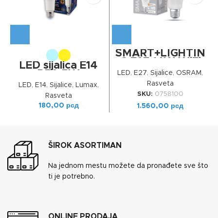
SMART+LIGHTIN
G E27 14W WiFi
LED sijalica E14
TUNABLE WHITE
R50 5W
LED
,
E27
,
Sijalice
,
OSRAM
,
Rasveta
LED
,
E14
,
Sijalice
,
Lumax
,
SKU:
0758100
Rasveta
180,00
рсд
1.560,00
рсд
ŠIROK ASORTIMAN
Na jednom mestu možete da pronađete sve što
ti je potrebno.
ONLINE PRODAJA