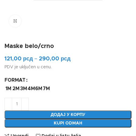
Klikni da uvećaš
Maske belo/crno
121,00
рсд
–
290,00
рсд
PDV je uključen u cenu.
FORMAT
1M
2M
3M
4M
6M
7M
ДОДАЈ У КОРПУ
KUPI ODMAH
Uporedi
Dodaj u listu želja