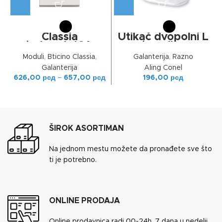
Classia
Utikač dvopolni L
jed.prek.16A
izvedbe
ventilator 1M
Moduli
,
Bticino Classia
,
Galanterija
,
Razno
Galanterija
Aling Conel
626,00
рсд
–
657,00
рсд
196,00
рсд
ŠIROK ASORTIMAN
Na jednom mestu možete da pronađete sve što
ti je potrebno.
ONLINE PRODAJA
Online prodavnica radi 00-24h, 7 dana u nedelji.