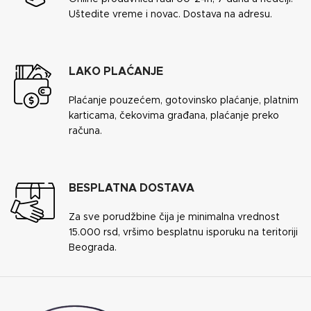
Uštedite vreme i novac. Dostava na adresu.
LAKO PLAĆANJE
Plaćanje pouzećem, gotovinsko plaćanje, platnim
karticama, čekovima građana, plaćanje preko
računa.
BESPLATNA DOSTAVA
Za sve porudžbine čija je minimalna vrednost
15.000 rsd, vršimo besplatnu isporuku na teritoriji
Beograda.