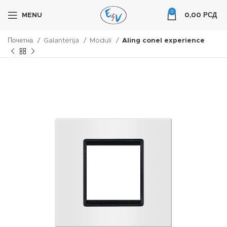
0
MENU
0,00
РСД
Почетна
Galanterija
Moduli
Aling conel experience