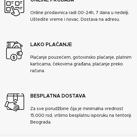
ONLINE PRODAJA
Online prodavnica radi 00-24h, 7 dana u nedelji.
Uštedite vreme i novac. Dostava na adresu.
LAKO PLAĆANJE
Plaćanje pouzećem, gotovinsko plaćanje, platnim
karticama, čekovima građana, plaćanje preko
računa.
BESPLATNA DOSTAVA
Za sve porudžbine čija je minimalna vrednost
15.000 rsd, vršimo besplatnu isporuku na teritoriji
Beograda.