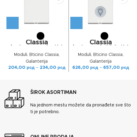
Classia
Classia
jednop.prek. 1M
jedn.prek,10A 1M
10A
oznaka svetla
Moduli
,
Bticino Classia
,
Moduli
,
Bticino Classia
,
Galanterija
Galanterija
204,00
рсд
–
234,00
рсд
626,00
рсд
–
657,00
рсд
ŠIROK ASORTIMAN
Na jednom mestu možete da pronađete sve što
ti je potrebno.