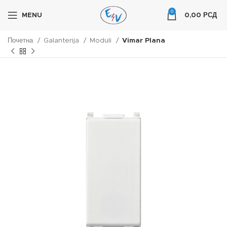
0
MENU
0,00
РСД
Почетна
Galanterija
Moduli
Vimar Plana