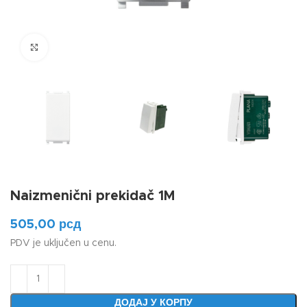
Klikni da uvećaš
Naizmenični prekidač 1M
505,00
рсд
PDV je uključen u cenu.
ДОДАЈ У КОРПУ