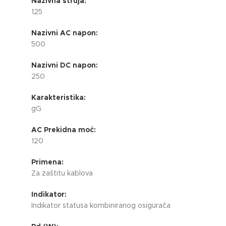
Nazivna struja:
125
Nazivni AC napon:
500
Nazivni DC napon:
250
Karakteristika:
gG
AC Prekidna moć:
120
Primena:
Za zaštitu kablova
Indikator:
Indikator statusa kombiniranog osigurača