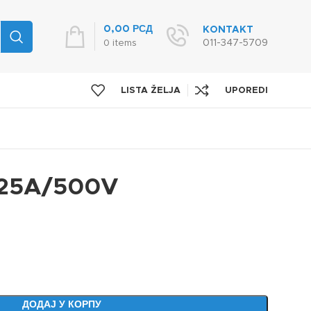
0,00
РСД
KONTAKT
011-347-5709
0
items
LISTA ŽELJA
UPOREDI
125A/500V
ДОДАЈ У КОРПУ