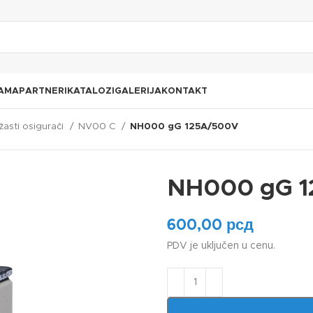
AMA
PARTNERI
KATALOZI
GALERIJA
KONTAKT
asti osigurači
NV00 C
NH000 gG 125A/500V
NH000 gG 
600,00
рсд
PDV je uključen u cenu.