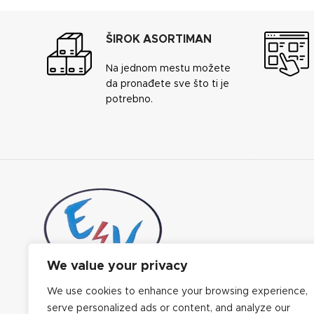
ŠIROK ASORTIMAN
Na jednom mestu možete
da pronađete sve što ti je
potrebno.
We value your privacy
We use cookies to enhance your browsing experience,
Elektro Vrbnik, počelo je sa radom 1997.
godine u Otvorenom tržnom centru u Novom
serve personalized ads or content, and analyze our