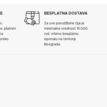
JE
BESPLATNA DOSTAVA
m,
Za sve porudžbine čija je
e, platnim
minimalna vrednost 15.000
ma
rsd, vršimo besplatnu
 preko
isporuku na teritoriji
Beograda.