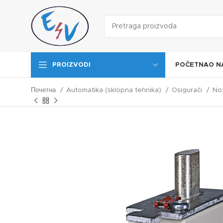
POČETNA
O N
PROIZVODI
Почетна
Automatika (sklopna tehnika)
Osigurači
Nož