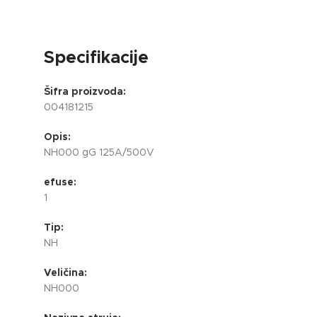
Specifikacije
Šifra proizvoda:
004181215
Opis:
NH000 gG 125A/500V
efuse:
1
Tip:
NH
Veličina:
NH000