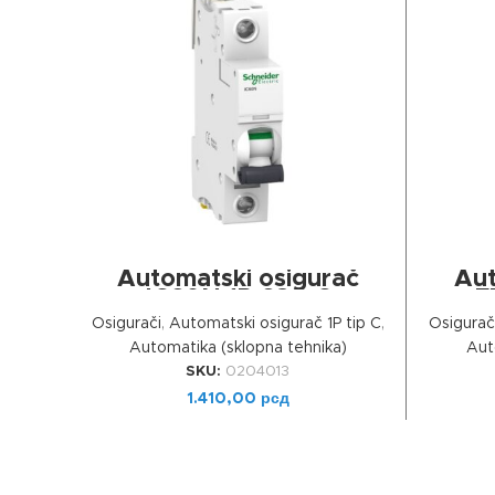
ДОДАЈ У КОРПУ
Automatski osigurač
Aut
IC60N 1P 63A C
E
Osigurači
,
Automatski osigurač 1P tip C
,
Osigurač
Automatika (sklopna tehnika)
Aut
SKU:
0204013
1.410,00
рсд