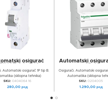
ДОДАЈ У КОРПУ
ДОДАЈ У КОРПУ
omatski osigurač
Automatski osigur
TIMAT 6 1p B16
3P C
i
,
Automatski osigurač 1P tip B
,
Osigurači
,
Automatski osigurač
omatika (sklopna tehnika)
Automatika (sklopna tehn
SKU:
0404064 16
SKU:
0204005
280,00
рсд
1.290,00
рсд