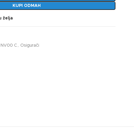
KUPI ODMAH
u želja
NV00 C
,
Osigurači