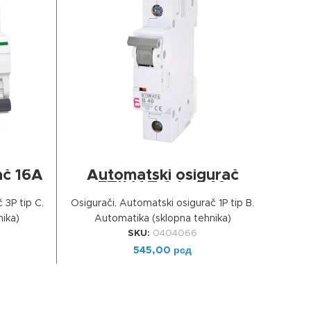
ДОДАЈ У КОРПУ
ač 16A
Automatski osigurač
Aut
ETIMAT 6 1p B40
 3P tip C
,
Osigurači
,
Automatski osigurač 1P tip B
,
Osigu
ika)
Automatika (sklopna tehnika)
A
SKU:
0404066
545,00
рсд