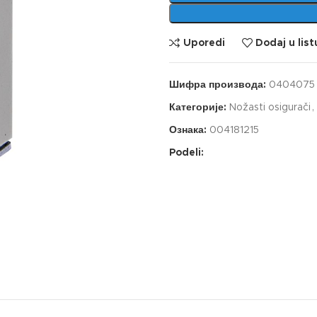
Uporedi
Dodaj u list
Шифра производа:
0404075
Категорије:
Nožasti osigurači
,
Ознака:
004181215
Podeli: