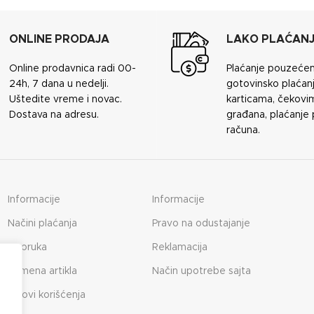
ONLINE PRODAJA
LAKO PLAĆAN
Online prodavnica radi 00-
Plaćanje pouzeće
24h, 7 dana u nedelji.
gotovinsko plaćanj
Uštedite vreme i novac.
karticama, čekovi
Dostava na adresu.
građana, plaćanje
računa.
Informacije
Informacije
Načini plaćanja
Pravo na odustajanje
Isporuka
Reklamacija
Zamena artikla
Način upotrebe sajta
Uslovi korišćenja