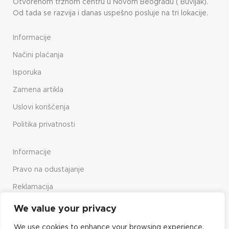
Otvorenom tržnom centru u Novom Beogradu ( Buvljak).
Od tada se razvija i danas uspešno posluje na tri lokacije.
Informacije
Načini plaćanja
Isporuka
Zamena artikla
Uslovi korišćenja
Politika privatnosti
Informacije
Pravo na odustajanje
Reklamacija
Način upotrebe sajta
We value your privacy
We use cookies to enhance your browsing experience,