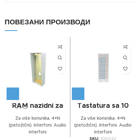
ПОВЕЗАНИ ПРОИЗВОДИ
RAM nazidni za
Tastatura sa 10
ALR tastature
tastera
Za više korisnika
,
4+N
Za više korisnika
,
4+N
(petožični)
,
Interfoni
,
Audio
(petožični)
,
Interfoni
,
Audio
interfoni
interfoni
SKU:
100022