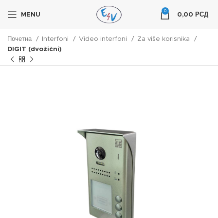
0
MENU
0,00
РСД
Почетна
Interfoni
Video interfoni
Za više korisnika
DIGIT (dvožični)