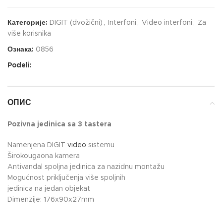
Категорије:
DIGIT (dvožični)
,
Interfoni
,
Video interfoni
,
Za
više korisnika
Ознака:
0856
Podeli:
ОПИС
Pozivna jedinica sa 3 tastera
Namenjena DIGIT
video
sistemu
Širokougaona kamera
Antivandal spoljna jedinica za nazidnu montažu
Mogućnost priključenja više spoljnih
jedinica na jedan objekat
Dimenzije: 176x90x27mm