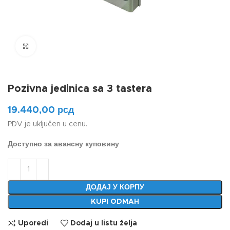
Klikni da uvećaš
Pozivna jedinica sa 3 tastera
19.440,00
рсд
PDV je uključen u cenu.
Доступно за авансну куповину
ДОДАЈ У КОРПУ
KUPI ODMAH
Uporedi
Dodaj u listu želja