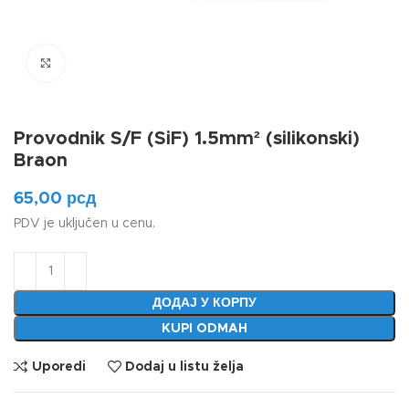
Klikni da uvećaš
Provodnik S/F (SiF) 1.5mm² (silikonski)
Braon
65,00
рсд
PDV je uključen u cenu.
ДОДАЈ У КОРПУ
KUPI ODMAH
Uporedi
Dodaj u listu želja