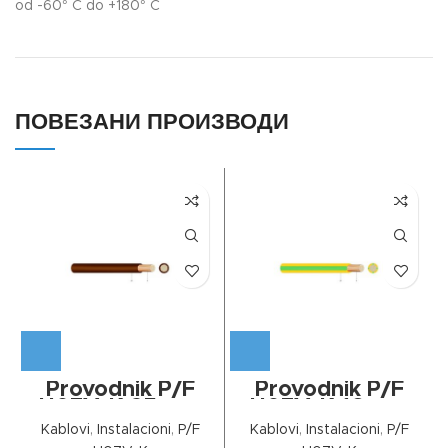
od -60° C do +180° C
ПОВЕЗАНИ ПРОИЗВОДИ
Provodnik P/F
Provodnik P/F
H07V-K 25mm²
H07V-K 16mm²
Braon
Žuto-zelena
Kablovi
,
Instalacioni
,
P/F
Kablovi
,
Instalacioni
,
P/F