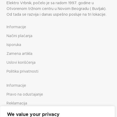
Elektro Vrbnik, počelo je sa radom 1997. godine u
Otvorenom tržnom centru u Novom Beogradu ( Buvljak).
Od tada se razvija i danas uspešno posluje na tri lokacije.
Informacije
Načini plaćanja
Isporuka
Zamena artikla
Uslovi korišćenja
Politika privatnosti
Informacije
Pravo na odustajanje
Reklamacija
Način upotrebe sajta
We value your privacy