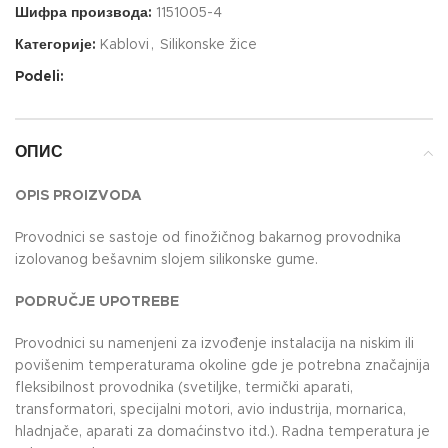
Шифра производа:
1151005-4
Категорије:
Kablovi
,
Silikonske žice
Podeli:
ОПИС
OPIS PROIZVODA
Provodnici se sastoje od finožičnog bakarnog provodnika
izolovanog bešavnim slojem silikonske gume.
PODRUČJE UPOTREBE
Provodnici su namenjeni za izvođenje instalacija na niskim ili
povišenim temperaturama okoline gde je potrebna značajnija
fleksibilnost provodnika (svetiljke, termički aparati,
transformatori, specijalni motori, avio industrija, mornarica,
hladnjače, aparati za domaćinstvo itd.). Radna temperatura je