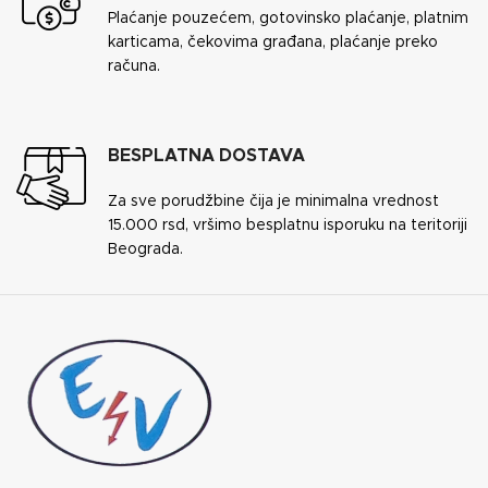
Plaćanje pouzećem, gotovinsko plaćanje, platnim
karticama, čekovima građana, plaćanje preko
računa.
BESPLATNA DOSTAVA
Za sve porudžbine čija je minimalna vrednost
15.000 rsd, vršimo besplatnu isporuku na teritoriji
Beograda.