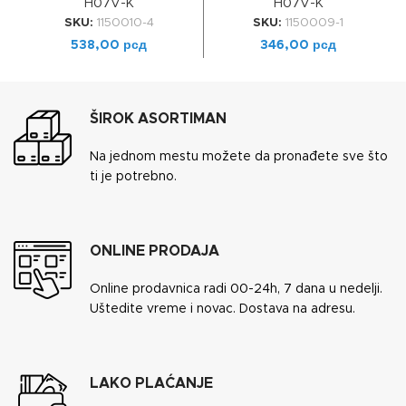
H07V-K
H07V-K
SKU:
1150010-4
SKU:
1150009-1
538,00
рсд
346,00
рсд
ŠIROK ASORTIMAN
Na jednom mestu možete da pronađete sve što
ti je potrebno.
ONLINE PRODAJA
Online prodavnica radi 00-24h, 7 dana u nedelji.
Uštedite vreme i novac. Dostava na adresu.
LAKO PLAĆANJE