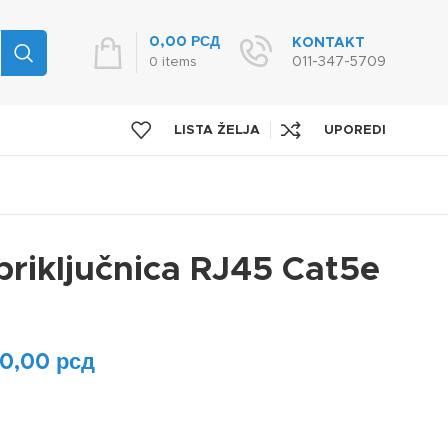
0,00
РСД
KONTAKT
011-347-5709
0
items
LISTA ŽELJA
UPOREDI
riključnica RJ45 Cat5e
00,00
рсд