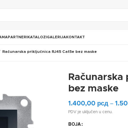
AMA
PARTNERI
KATALOZI
GALERIJA
KONTAKT
Računarska priključnica RJ45 Cat5e bez maske
Računarska p
bez maske
1.400,00
рсд
–
1.5
PDV je uključen u cenu.
BOJA