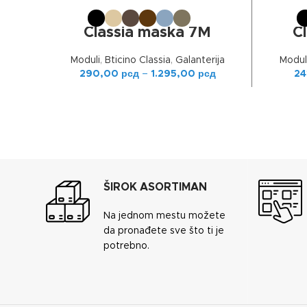
ОДАБЕРИТЕ ОПЦИЈЕ
Classia maska 7M
C
Moduli
,
Bticino Classia
,
Galanterija
Modul
290,00
рсд
–
1.295,00
рсд
24
ŠIROK ASORTIMAN
Na jednom mestu možete
da pronađete sve što ti je
potrebno.