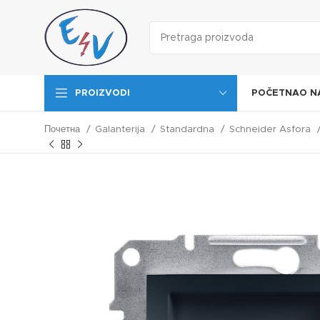
POČETNA
O N
PROIZVODI
Почетна
Galanterija
Standardna
Schneider Asfora