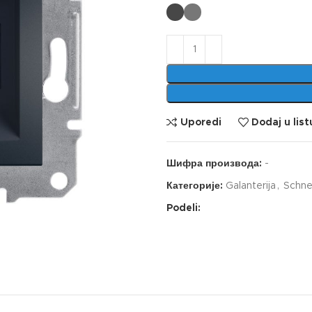
Uporedi
Dodaj u list
Шифра производа:
-
Категорије:
Galanterija
,
Schne
Podeli: