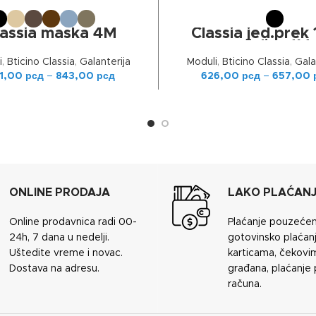
ОДАБЕРИТЕ ОПЦИЈЕ
ОДАБЕРИТЕ ОПЦИЈЕ
lassia maska 4M
Classia jed.prek
grejalica 1M
i
,
Bticino Classia
,
Galanterija
Moduli
,
Bticino Classia
,
Gala
1,00
рсд
–
843,00
рсд
626,00
рсд
–
657,00
ONLINE PRODAJA
LAKO PLAĆAN
Online prodavnica radi 00-
Plaćanje pouzeće
24h, 7 dana u nedelji.
gotovinsko plaćanj
Uštedite vreme i novac.
karticama, čekovi
Dostava na adresu.
građana, plaćanje
računa.