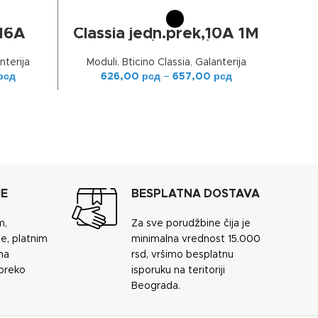
ОДАБЕРИТЕ ОПЦИЈЕ
 16A
Classia jedn.prek,10A 1M
T ad
oznaka svetla
nterija
Moduli
,
Bticino Classia
,
Galanterija
рсд
626,00
рсд
–
657,00
рсд
JE
BESPLATNA DOSTAVA
m,
Za sve porudžbine čija je
e, platnim
minimalna vrednost 15.000
ma
rsd, vršimo besplatnu
 preko
isporuku na teritoriji
Beograda.