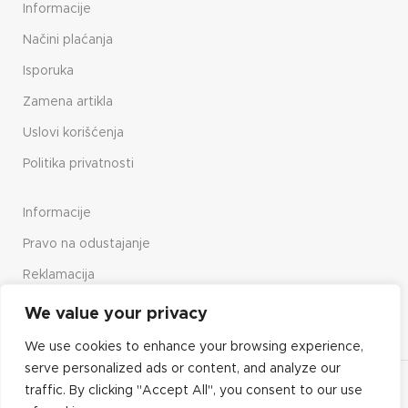
Informacije
Načini plaćanja
Isporuka
Zamena artikla
Uslovi korišćenja
Politika privatnosti
Informacije
Pravo na odustajanje
Reklamacija
Način upotrebe sajta
We value your privacy
We use cookies to enhance your browsing experience,
serve personalized ads or content, and analyze our
Copyright© 2023 Elektro Vrbnik
traffic. By clicking "Accept All", you consent to our use