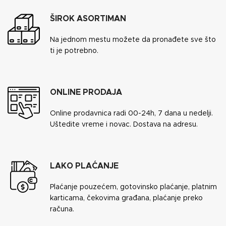
ŠIROK ASORTIMAN
Na jednom mestu možete da pronađete sve što
ti je potrebno.
ONLINE PRODAJA
Online prodavnica radi 00-24h, 7 dana u nedelji.
Uštedite vreme i novac. Dostava na adresu.
LAKO PLAĆANJE
Plaćanje pouzećem, gotovinsko plaćanje, platnim
karticama, čekovima građana, plaćanje preko
računa.