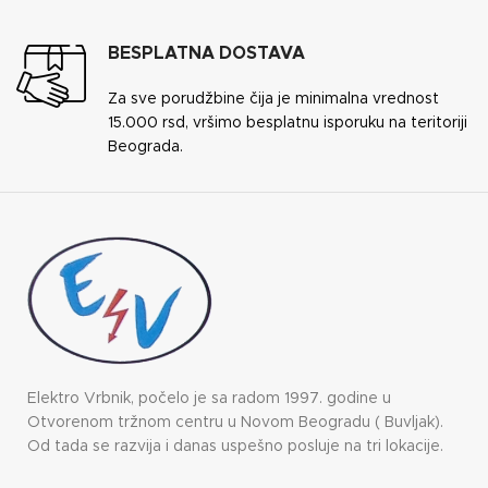
BESPLATNA DOSTAVA
Za sve porudžbine čija je minimalna vrednost
15.000 rsd, vršimo besplatnu isporuku na teritoriji
Beograda.
Elektro Vrbnik, počelo je sa radom 1997. godine u
Otvorenom tržnom centru u Novom Beogradu ( Buvljak).
Od tada se razvija i danas uspešno posluje na tri lokacije.