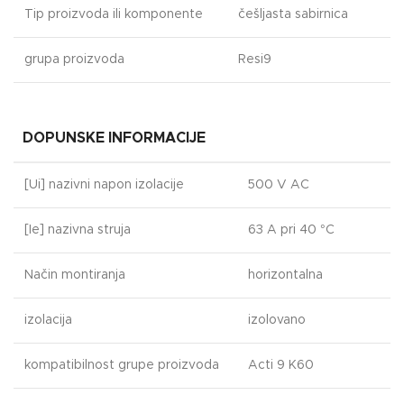
Tip proizvoda ili komponente
češljasta sabirnica
grupa proizvoda
Resi9
DOPUNSKE INFORMACIJE
[Ui] nazivni napon izolacije
500 V AC
[Ie] nazivna struja
63 A pri 40 °C
Način montiranja
horizontalna
izolacija
izolovano
kompatibilnost grupe proizvoda
Acti 9 K60