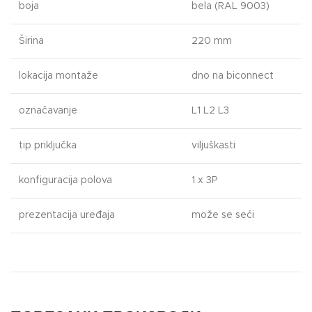
boja
bela (RAL 9003)
Širina
220 mm
lokacija montaže
dno na biconnect
označavanje
L1 L2 L3
tip priključka
viljuškasti
konfiguracija polova
1 x 3P
prezentacija uređaja
može se seći