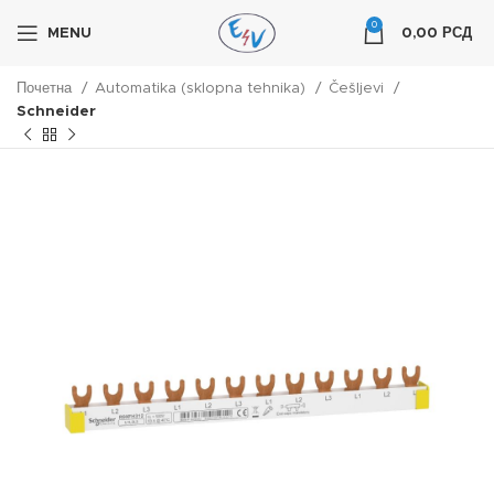
0
MENU
0,00
РСД
Почетна
Automatika (sklopna tehnika)
Češljevi
Schneider