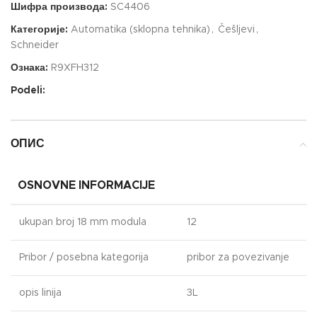
Шифра производа:
SC4406
Категорије:
Automatika (sklopna tehnika)
,
Češljevi
,
Schneider
Ознака:
R9XFH312
Podeli:
ОПИС
OSNOVNE INFORMACIJE
ukupan broj 18 mm modula
12
Pribor / posebna kategorija
pribor za povezivanje
opis linija
3L