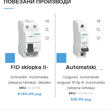
ПОВЕЗАНИ ПРОИЗВОДИ
FID sklopka II-
Automatski
polna 40/0,03A
osigurač 16A 1P B
Schneider
,
Automatika
Osigurači
,
Automatski
(sklopna tehnika)
,
Sklopke
osigurač 1P tip B
,
Automatika
o
SKU:
SC4399
(sklopna tehnika)
SKU:
0204002
4.130,00
рсд
325,00
рсд