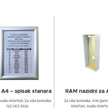
ДОДАЈ У КОРПУ
ПРОЧИТАЈТЕ ЈОШ
k A4 – spisak stanara
RAM nazidni za 
tastature
Audio interfoni
,
Za više korisnika
,
Za više korisnika
,
4+N (peto
Q2 (4/2 žice)
Interfoni
,
Audio interfo