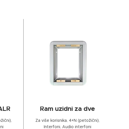
ДОДАЈ У КОРПУ
ALR
Ram uzidni za dve
Aluk
tastature
žični)
,
Za više korisnika
,
4+N (petožični)
,
Interfon
ni
Interfoni
,
Audio interfoni