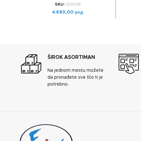
SKU:
100018
4.693,00
рсд
ŠIROK ASORTIMAN
Na jednom mestu možete
da pronađete sve što ti je
potrebno.