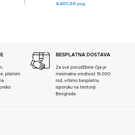
4.401,00
рсд
JE
BESPLATNA DOSTAVA
m,
Za sve porudžbine čija je
e, platnim
minimalna vrednost 15.000
ma
rsd, vršimo besplatnu
 preko
isporuku na teritoriji
Beograda.