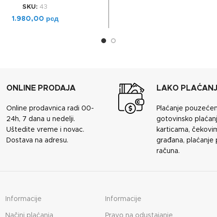
SKU:
43
1.980,00
рсд
ONLINE PRODAJA
LAKO PLAĆAN
Online prodavnica radi 00-
Plaćanje pouzeće
24h, 7 dana u nedelji.
gotovinsko plaćanj
Uštedite vreme i novac.
karticama, čekovi
Dostava na adresu.
građana, plaćanje
računa.
Informacije
Informacije
Načini plaćanja
Pravo na odustajanje