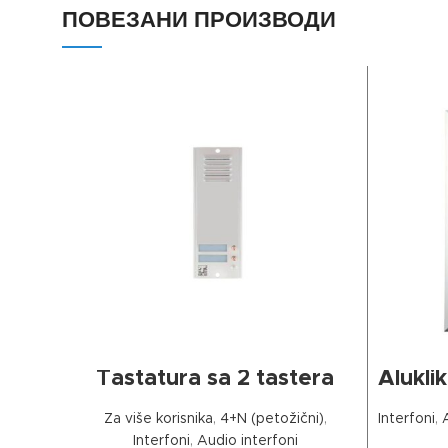
ПОВЕЗАНИ ПРОИЗВОДИ
ДОДАЈ У КОРПУ
Tastatura sa 2 tastera
Alukli
Za više korisnika
,
4+N (petožični)
,
Interfoni
,
Interfoni
,
Audio interfoni