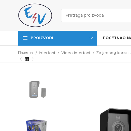
POČETNA
O N
PROIZVODI
Почетна
Interfoni
Video interfoni
Za jednog korisni