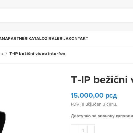
AMA
PARTNERI
KATALOZI
GALERIJA
KONTAKT
ka
T-IP bežični video interfon
T-IP bežični
15.000,00
рсд
PDV je uključen u cenu.
Доступно за авансну купови