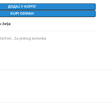
ДОДАЈ У КОРПУ
KUPI ODMAH
u želja
terfoni
,
Za jednog korisnika