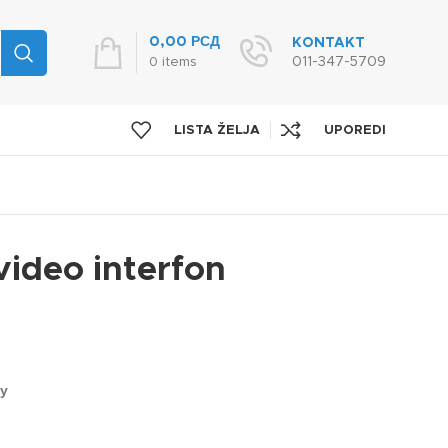
0,00
РСД
KONTAKT
011-347-5709
0
items
LISTA ŽELJA
UPOREDI
 video interfon
ну