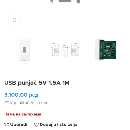
Klikni da uvećaš
USB punjač 5V 1.5A 1M
3.100,00
рсд
PDV je uključen u cenu.
Нема на залихама
Uporedi
Dodaj u listu želja