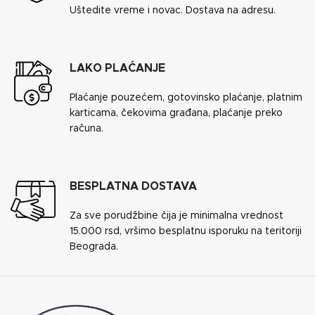
Uštedite vreme i novac. Dostava na adresu.
LAKO PLAĆANJE
Plaćanje pouzećem, gotovinsko plaćanje, platnim
karticama, čekovima građana, plaćanje preko
računa.
BESPLATNA DOSTAVA
Za sve porudžbine čija je minimalna vrednost
15.000 rsd, vršimo besplatnu isporuku na teritoriji
Beograda.