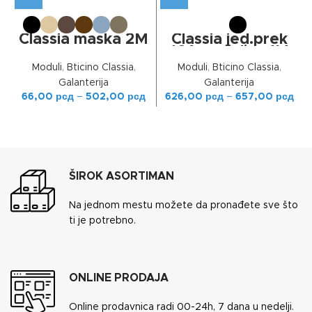
Classia maska 2M
Classia jed.prek
16A grejalica 1M
Moduli
,
Bticino Classia
,
Moduli
,
Bticino Classia
,
Galanterija
Galanterija
66,00
рсд
–
502,00
рсд
626,00
рсд
–
657,00
рсд
ŠIROK ASORTIMAN
Na jednom mestu možete da pronađete sve što
ti je potrebno.
ONLINE PRODAJA
Online prodavnica radi 00-24h, 7 dana u nedelji.