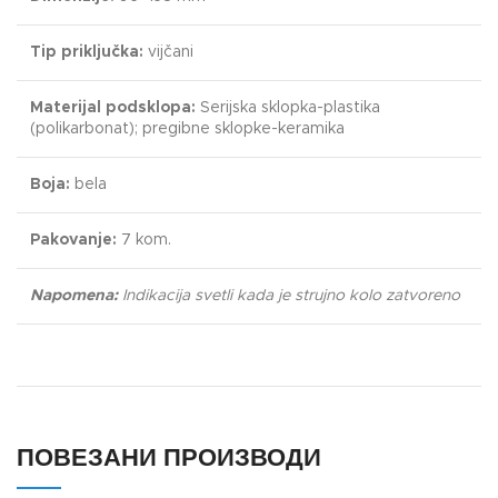
Tip priključka:
vijčani
Materijal podsklopa:
Serijska sklopka-plastika
(polikarbonat); pregibne sklopke-keramika
Boja:
bela
Pakovanje:
7 kom.
Napomena:
Indikacija svetli kada je strujno kolo zatvoreno
ПОВЕЗАНИ ПРОИЗВОДИ