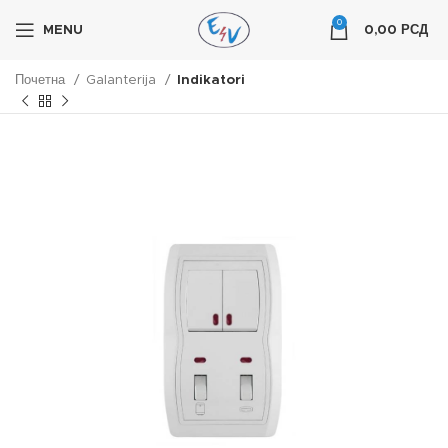
0
MENU
0,00
РСД
Почетна
Galanterija
Indikatori