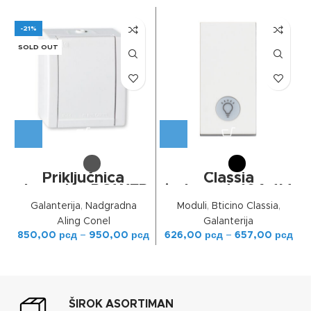
-21%
SOLD OUT
Priključnica
Classia
dvopolna POWER
jedn.prek,10A 1M
sa porcelan.
oznaka svetla
Galanterija
,
Nadgradna
Moduli
,
Bticino Classia
,
uloškom IP44
Aling Conel
Galanterija
850,00
рсд
–
950,00
рсд
626,00
рсд
–
657,00
рсд
ŠIROK ASORTIMAN