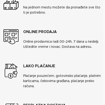
Na jednom mestu možete da pronađete sve što
ti je potrebno.
ONLINE PRODAJA
Online prodavnica radi 00-24h, 7 dana u nedelji.
Uštedite vreme i novac. Dostava na adresu.
LAKO PLAĆANJE
Plaćanje pouzećem, gotovinsko plaćanje, platnim
karticama, čekovima građana, plaćanje preko
računa.