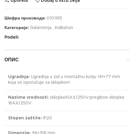
Uporedi
Dodaj u listu želja
Шифра производа:
0101165
Категорије:
Galanterija
,
Indikatori
Podeli:
ОПИС
Ugradnja:
Ugradnja u zid u montažnu kutiju 141×77 mm
koja se isporučuje sa sklopkom
Nazivne vrednosti:
sklopka10AX/250V;pregibne sklopke
16AX/250V
Stepen zaštite:
IP20
Dimenzije:
96×158 mm