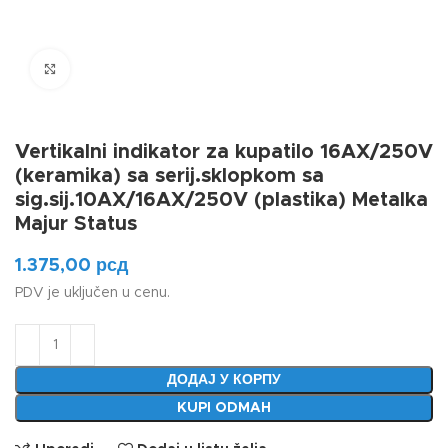
Klikni da uvećaš
Vertikalni indikator za kupatilo 16AX/250V
(keramika) sa serij.sklopkom sa
sig.sij.10AX/16AX/250V (plastika) Metalka
Majur Status
1.375,00
рсд
PDV je uključen u cenu.
ДОДАЈ У КОРПУ
KUPI ODMAH