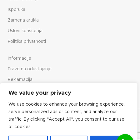
Isporuka
Zamena artikla
Uslovi korišćenja
Politika privatnosti
Informacije
Pravo na odustajanje
Reklamacija
Način upotrebe sajta
We value your privacy
We use cookies to enhance your browsing experience,
serve personalized ads or content, and analyze our
Copyright© 2023 Elektro Vrbnik
traffic. By clicking "Accept All", you consent to our use
of cookies.
Future Media Solutions