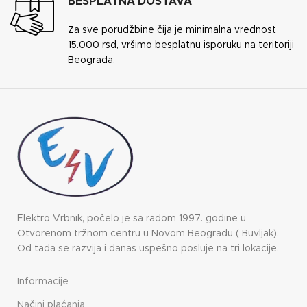
BESPLATNA DOSTAVA
Za sve porudžbine čija je minimalna vrednost
15.000 rsd, vršimo besplatnu isporuku na teritoriji
Beograda.
Elektro Vrbnik, počelo je sa radom 1997. godine u
Otvorenom tržnom centru u Novom Beogradu ( Buvljak).
Od tada se razvija i danas uspešno posluje na tri lokacije.
Informacije
Načini plaćanja